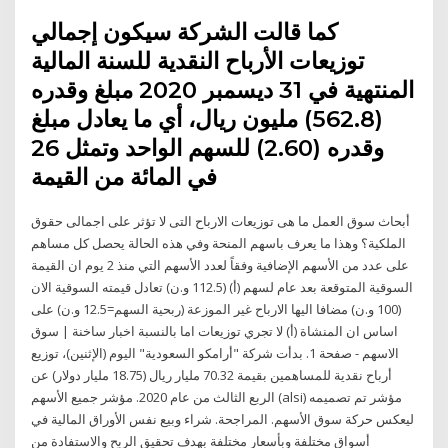
كما قالت الشركة سيكون إجمالي
توزيعات الأرباح النقدية للسنة المالية
المنتهية في 31 ديسمبر 2020 مبلغ وقدره
(562.8) مليون ريال، أي ما يعادل مبلغ
وقدره (2.60) للسهم الواحد وتمثل 26
في المائة من القيمة
أبحاث سوق العمل ما هى توزيعات الارباح التى لا تؤثر على اجمالى حقوق
الملكية؟ وهذا ما يعرف باسهم المنحة وفي هذه الحالة يحصل كل مساهم
على عدد من الأسهم الإضافية وفقاً لعدد الأسهم التي منذ 2 يوم ان القيمة
السوقية المتوقعة بعد عام لسهم (أ) (112.5 و.ن) تعادل قيمته السوقية الان
(100 و.ن) مضافا اليها الارباح غير الموزعة (ربحية السهم=12.5 و.ن) على
اساس ان المنشاة (أ) لا تجري توزيعات اما بالنسبة اخبار ساخنة | سوق
الاسهم - صفحة 1. بدأت شركة "أرامكو السعودية" اليوم (الإثنين)، توزيع
أرباح نقدية للمساهمين بقيمة 70.32 مليار ريال (18.75 مليار دولار) عن
الربع الثالث من عام 2020. مؤشر جميع الأسهم (alsi) مؤشر تم تصميمه
ليعكس حركة سوق الأسهم. المراجحة. شراء وبيع نفس الأوراق المالية في
أسواق مختلفة وبأسعار مختلفة بهدف تحقيق الربح والاستفادة من