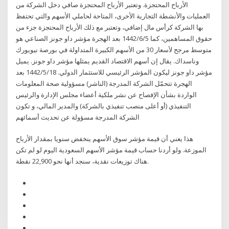
الأرباح المحتجزة. وتعتبر الأرباح المحتجزة صافي دخل الشركة من
العمليات والأنشطة التجارية الأخرى، المتاحة لحاملي الأسهم والتي تحتفظ
بها الشركة كرأس مال إضافي، وتعتبر مع ذلك الأرباح المحتجزة جزء من
حقوق المساهمين، كما 5‏‏/6‏‏/1442 بعد الهجرة مؤشر داو جونز الصناعي هو
متوسط مرجح لأسعار 30 من الأسهم الكبيرة المتداولة في بورصة نيويورك
وناسداك. يقال إن أسهم الاقتصاد القديم يمثلها مؤشر داو جونز. يميل
مؤشر داو جونز ليكون المؤشر الرئيسي للاستثمار الدولي. 18‏‏/5‏‏/1442 بعد
الهجرة تتحمّل الشركة المدرجة (الناشر) مسؤولية صحة المعلومات
الواردة بشأن الإفصاح عن نشر ملكية أعضاء مجلس الإدارة والرئيس
التنفيذي (أو أعلى منصب تنفيذي بالشركة) والمدير المالي، و تكون
الشركة المدرجة مسؤولة عن تحديث أسمائهم
هذا يعني أن قيمة مؤشر سوق الأسهم ينخفض سنويا بمقدار الأرباح
الموزعة. ولو أردنا حساب قيمة مؤشر الأسهم السعودية اليوم لو لم تكن
هناك توزيعات نقدية، سنجد أنها نحو 22,900 نقطة.