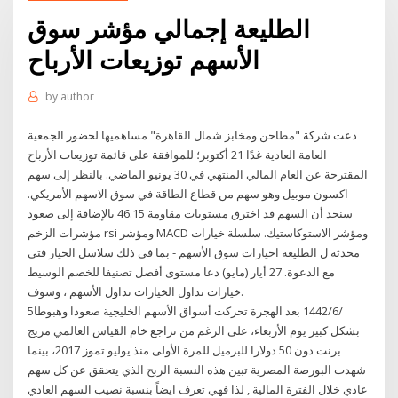
الطليعة إجمالي مؤشر سوق
الأسهم توزيعات الأرباح
by
author
دعت شركة "مطاحن ومخابز شمال القاهرة" مساهميها لحضور الجمعية
العامة العادية غدًا 21 أكتوبر؛ للموافقة على قائمة توزيعات الأرباح
المقترحة عن العام المالي المنتهي في 30 يونيو الماضي. بالنظر إلى سهم
اكسون موبيل وهو سهم من قطاع الطاقة في سوق الاسهم الأمريكي.
سنجد أن السهم قد اخترق مستويات مقاومة 46.15 بالإضافة إلى صعود
مؤشرات الزخم rsi ومؤشر MACD ومؤشر الاستوكاستيك. سلسلة خيارات
محدثة ل الطليعة اخيارات سوق الأسهم - بما في ذلك سلاسل الخيار فتي
مع الدعوة. 27 أيار (مايو) دعا مستوى أفضل تصنيفا للخصم الوسيط
خيارات تداول الخيارات تداول الأسهم ، وسوف.
5‏‏/6‏‏/1442 بعد الهجرة تحركت أسواق الأسهم الخليجية صعودا وهبوطا
بشكل كبير يوم الأربعاء، على الرغم من تراجع خام القياس العالمي مزيج
برنت دون 50 دولارا للبرميل للمرة الأولى منذ يوليو تموز 2017، بينما
شهدت البورصة المصرية تبين هذه النسبة الربح الذي يتحقق عن كل سهم
عادي خلال الفترة المالية , لذا فهي تعرف ايضاً بنسبة نصيب السهم العادي