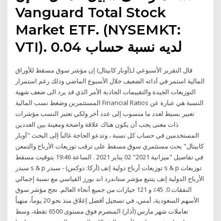
Vanguard Total Stock
Market ETF. (NYSEMKT:
VTI). لديه نسبة حساب 0.04
قال التقرير الأسبوعي لـ(أوبار كابيتال) إن مؤشر سوق مسقط للأوراق
المالية استمر في أدائه الضعيف خلال الأسبوع الماضي وذلك رغم استمرار
التوزيعات الجيدة والتقييمات الجاذبة الأمر الذي قد يرد الى ضعف شهية
المستثمرين وضغط نسب المالية Financial Ratios النسبة هي عبارة عن
تعبير بسيط لعدد ما منسوب إلى عدد أخر ولكي تعتبر النسب مؤشرات
ذات معنى يجب أن يكون هناك علاقة واضحة ومعينة بين العددين
المستخدمين في حساب كل نسبة ، وتدعو الحاجة غالباَ إلى البحث "أوبار
كابيتال" يحث مستثمري سوق مسقط على ترقب توزيعات الأرباح والتمعن
في تفاصيل "ميزانية 2021" 02 يناير 2021 . الساعة 19:46 بتوقيت مسقط
سبدر s & p توزيعات أرباح دولية إتف (أركا: دوكس) - سبدر s & p توزيعات
الأرباح الدولية إتف يتتبع مؤشر ستاندرد اند بورز القياسي مع نسبة إجمالي
النفقات 0. 45٪ و 121 حيازات من جميع أنحاء العالم. نجح مؤشر سوق
الأسهم السعودية، أمس، في تسجيل أفضل إغلاق منذ نحو 20 يوماً، منهياً
تعاملات شهر مارس (آذار) المنصرم فوق مستوى 6500 نقطة، وسط