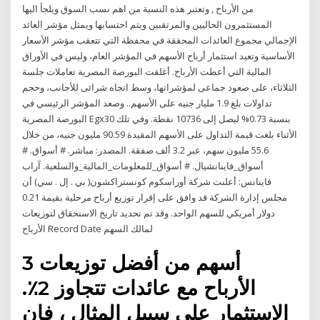
من الأرباح , وتعتبر هذه النسبة من اهم نسب السوق ويلجأ اليها
المستثمرون الحاليين والمرتقبين ويتم احتسابها ويمثل مؤشر العائد
الإجمالي مجموع العائدات المحققة في محفظة التي تتعقب مؤشر الأسعار
الأساسية وتعيد استثمار أرباح الأسهم في المؤشر العام، وليس في الأوراق
المالية التي أعطت الأرباح. أغلقت البورصة المصرية تعاملات جلسة
الثلاثاء، على صعود جماعى لمؤشراتها، وسط اتجاه شرائى للأجانب، وحجم
تداولات بلغ 1.9 مليار جنيه على الأسهم.. وصعد المؤشر الرئيسي في
البورصة المصرية Egx30 بنسبة 0.73% ليصل إلى 10736 نقطة. وفي تلك
الأثناء بلغت قيمة التداول على الأسهم المقيدة 90.59 مليون جنيه، من خلال
55.6 مليون سهم، عبر 3.2 ألف صفقة. المصدر: مباشر. # أسواق. #
أسواق_فاينانشيال. # أسواق_للمعلومات_المالية_والسلعية. آراب
فاينانس: أعلنت شركة أوراسكوم كونستراكشون( بي . إل . سي) أن
مجلس إدارة الشركة قد وافق على إقرار توزيع أرباح مرحلية بقيمة 0.21
دولار أمريكي للسهم الواحد. وقد تم تحديد تاريخ الاستحقاق لتوزيعات
الأرباح Record Date لمالك السهم
3 أسهم من أفضل توزيعات
الأرباح مع عائدات تتجاوز 2٪.
الاستثمار على سبيل المثال ، فإن