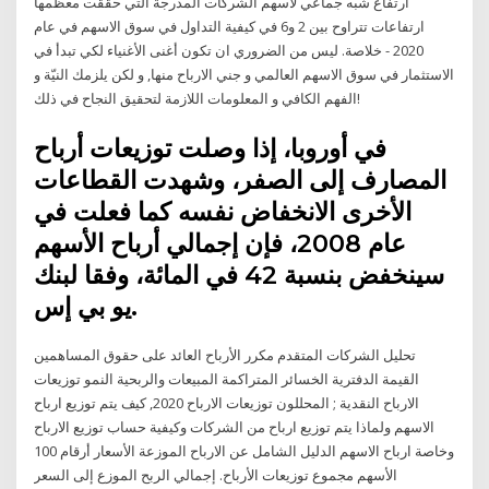
ارتفاع شبه جماعي لأسهم الشركات المدرجة التي حققت معظمها
ارتفاعات تتراوح بين 2 و6 في كيفية التداول في سوق الاسهم في عام
2020 - خلاصة. ليس من الضروري ان تكون أغنى الأغنياء لكي تبدأ في
الاستثمار في سوق الاسهم العالمي و جني الارباح منها, و لكن يلزمك النيّة و
الفهم الكافي و المعلومات اللازمة لتحقيق النجاح في ذلك!
في أوروبا، إذا وصلت توزيعات أرباح
المصارف إلى الصفر، وشهدت القطاعات
الأخرى الانخفاض نفسه كما فعلت في
عام 2008، فإن إجمالي أرباح الأسهم
سينخفض بنسبة 42 في المائة، وفقا لبنك
يو بي إس.
تحليل الشركات المتقدم مكرر الأرباح العائد على حقوق المساهمين
القيمة الدفترية الخسائر المتراكمة المبيعات والربحية النمو توزيعات
الارباح النقدية ; المحللون توزيعات الارباح 2020, كيف يتم توزيع ارباح
الاسهم ولماذا يتم توزيع ارباح من الشركات وكيفية حساب توزيع الارباح
وخاصة ارباح الاسهم الدليل الشامل عن الارباح الموزعة الأسعار أرقام 100
الأسهم مجموع توزيعات الأرباح. إجمالي الربح الموزع إلى السعر