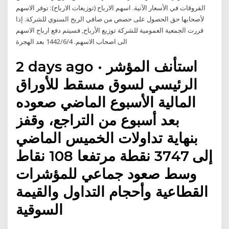
الفروقات في الأسعار الآنية. اسهم الارباح (توزيعات الارباح): توفر الاسهم
لأصحابها حق الحصول على حصص من صافي الربح السنوي للشركة. إذا
قررت الجمعية العمومية للشركة توزيع الأرباح, فسيتم دفع ارباح الاسهم
الى اصحاب الاسهم. 4‏‏/6‏‏/1442 بعد الهجرة
2 days ago · استأنف المؤشر
الرئيسي لسوق مسقط للأوراق
المالية الأسبوع الماضي صعوده
بعد أسبوع من التراجع، وقفز
بنهاية تداولات الخميس الماضي
إلى 3747 نقطة مرتفعا 108 نقاط
وسط صعود جماعي للمؤشرات
القطاعية وأحجام التداول والقيمة
السوقية