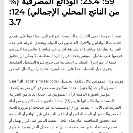
59: 23.4: الودائع المصرفية (%
من الناتج المحلي الإجمالي) 124:
3.7
تعتبر الضريبة احدى الايرادات الرئيسية للدولة والتي تساعدها على تقديم
الخدمات للمواطنين والافراد القاطنين في الدولة, وتحصل الدولة على هذه
الضريبة بطريقة مباشرة او بطريقة اخرى غير مباشرة, فالضريبة التي يتم
فرضها على معامل - مؤشر يحدده قرار إدارة المنظمة ، لا يمكن أن يتجاوز
قيمة 3. يتم إجراء العمليات الحسابية في حدود فترة التشغيل المفيدة.
يحتوي خيار الحساب هذا على مدة أسرع لتجديد رأس المال المنفق.
See full list on almrsal.com مؤشر ولاء الممولين (%) . تكلفة التحصيل /
الممول الواحد (بالجنيه) . عدد الشكاوى مصنفة وفق كل ضريبة (عدد) .
مؤشر الصورة الذهنية لرأى الممولين فى جدية العائد من الضريبة
المسددة وانعكاساتها عليهم (%). حدد القانون حالات التهرب من أداء
الضريبة فى الاتى :-. تقديم أوراق أو مستندات غير صحيحة أو مزورة للجنة
الحصر والتقدير أو للجنة الطعن أو ابداء بيانات على غير الواقع أو الحقيقة
عند الحضور للمناقشة أمام هذة اللجان بقصد التأثير على قراراتهما . أو
تقديم مستندات غير صحيحة بقصد أن تحديد معدل الضريبة يرتبط بنوع