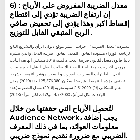
6) معدل الضريبة المفروض على الأرباح :
إن ارتفاع الضريبة تؤدي إلى اقتطاع
إقساط اكبر وهذا يؤدي إلى تخفيض صافي
الربح المتبقي القابل للتوزيع .
مسودة "معدل الضريبة" .. جراسا - نشر موقع ديوان الرأي والتشريع التابع
لرئاسة الوزراء مسودة القانون المعدل لقانون ضريبة الدخل والذي ننشره
تاليا: قانون معدل لقانون ضريبة الدخل2 لسنة 2018 مشغلي الهاتف الثابت
مزودي الانترنت تنمية البنية التحتية للاتصالات النقل. النقل العام منتجات
النقل . الطائرات السيارات القوارب و السفن مؤشر التنمية البشرية:
تصنيف مؤشر التنمية البشرية: السكان: 25,876,380 العدد (2019) معدل
النمو السكاني (%): 2.612000 نسبه مئويه (2018) معدل الخصوبة (عدد
الولادات لكل امرأة) : 4.572000 الولادات لكل امرأة (2018)
لتُحصِل الأرباح التي حققتها من خلال
Audience Network، يجب إضافة
معلومات العوائد، بما في ذلك المعرف
الضريبي مع ضرورة تقديم نموذج ضريبي.