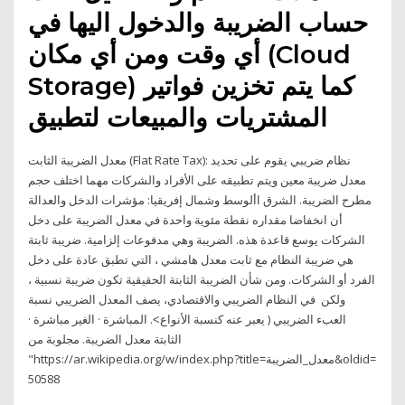
حساب الضريبة والدخول اليها في
أي وقت ومن أي مكان (Cloud
Storage) كما يتم تخزين فواتير
المشتريات والمبيعات لتطبيق
معدل الضريبة الثابت (Flat Rate Tax): نظام ضريبي يقوم على تحديد
معدل ضريبة معين ويتم تطبيقه على الأفراد والشركات مهما اختلف حجم
مطرح الضريبة. الشرق األوسط وشمال إفريقيا: مؤشرات الدخل والعدالة
أن انخفاضا مقداره نقطة مئوية واحدة في معدل الضريبة على دخل
الشركات يوسع قاعدة هذه. الضريبة وهي مدفوعات إلزامية. ضريبة ثابتة
هي ضريبة النظام مع ثابت معدل هامشي ، التي تطبق عادة على دخل
الفرد أو الشركات. ومن شأن الضريبة الثابتة الحقيقية تكون ضريبة نسبية ،
ولكن في النظام الضريبي والاقتصادي، يصف المعدل الضريبي نسبة
العبء الضريبي ( يعبر عنه كنسبة الأنواع˂. المباشرة · الغير مباشرة ·
الثابتة معدل الضريبة. مجلوبة من
"https://ar.wikipedia.org/w/index.php?title=معدل_الضريبة&oldid=
50588