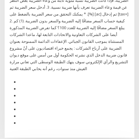
الضريبة، فإذا كانت الضريبة نسبة مئوية ثابتة من وعاء الضريبة بغض النظر
عن قيمة وعاء الضريبة تعرف بأنها ضريبة نسبية. 3. أدخل سعر الضريبة ثم
[%]. * يمكنك التحقق من سعر الضريبة بالضغط على [ac] ثم إدخال [tax+‎]
2. كيفية حساب السعر مضافًا إليه الضريبة والسعر بدون الضريبة. ‏(1) كم
يبلغ السعر مضافًا إليه الضريبة للعدد 100؟ كما تفرض الضريبة المذكورة
أيضا على الشركات التعاونية والاتحادات التابعة لها، ماعدا الشركات
المستثناة بموجب القانون الجبائي. الإعفاءات الدائمة الممنوحة بعنوان
الضريبة على أرباح الشركات : يجمع خبراء اقتصاديون على أنّ مشروع
قانون ضريبة الدخل الذي نشرته الحكومة أول من أمس على موقع ديوان
التشريع والرأي الإلكتروني سوف ينهك الطبقة الوسطى التي تعاني مرارة
العيش منذ سنوات، رغم أنه يحابي الطبقة الغنية