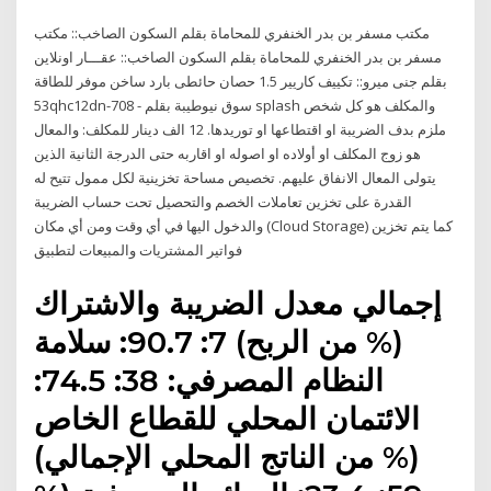
مكتب مسفر بن بدر الخنفري للمحاماة بقلم السكون الصاخب:: مكتب
مسفر بن بدر الخنفري للمحاماة بقلم السكون الصاخب:: عقـــار اونلاين
بقلم جنى ميرو:: تكييف كاريير 1.5 حصان حائطى بارد ساخن موفر للطاقة
53qhc12dn-708 - سوق نيوطيبة بقلم splash والمكلف هو كل شخص
ملزم بدف الضريبة او اقتطاعها او توريدها. 12 الف دينار للمكلف: والمعال
هو زوج المكلف او أولاده او اصوله او اقاربه حتى الدرجة الثانية الذين
يتولى المعال الانفاق عليهم. تخصيص مساحة تخزينية لكل ممول تتيح له
القدرة على تخزين تعاملات الخصم والتحصيل تحت حساب الضريبة
والدخول اليها في أي وقت ومن أي مكان (Cloud Storage) كما يتم تخزين
فواتير المشتريات والمبيعات لتطبيق
إجمالي معدل الضريبة والاشتراك
(% من الربح) 7: 90.7: سلامة
النظام المصرفي: 38: 74.5:
الائتمان المحلي للقطاع الخاص
(% من الناتج المحلي الإجمالي)