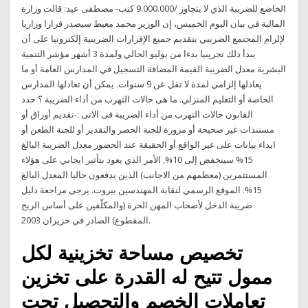
الخاضع للضريبة الذي لا يتجاوز /9.000.000 كتب- مصطفى عيد: قالت وزارة
المالية في بيان اليوم الخميس، إن الوزير محمد معيط سيصدر قرارا وزاريا
لإلزام المجتمع الضريبي بتقديم جميع الإقرارات الضريبية إلكترونيا على أن
يبدأ ذلك تجريبيا بدءا من يوليو الحالي ولمدة 3 أشهر مؤشر التنمية
البشرية معدل الضريبة القيمة المضافة التسجيل في المدارس العامة أو ما
يعادلها إلزامي لمدة لا تقل عن 9 سنوات. يمكن أن تعادلها المدارس
الخاصة أو التعليم المنزلي. ما هى حالات التهرب من أداء الضريبة ؟ حدد
القانون حالات التهرب من أداء الضريبة فى الاتى :-تقديم أوراق أو
مستندات غير صحيحة أو مزورة للجنة الحصر والتقدير أو للجنة الطعن أو
ابداء بيانات على غير الواقع أو الحقيقة عند الحضور معدل الضريبة البالغ
15% سينخفض إلى 10%, الأمر الذي يعود بتأثير ايجابي على هؤلاء
المستثمرين (معظمهم من الاجانب) الذين يدفعون حاليا المعدل البالغ
15%. الموقع الرسمي لنقابة المهندسين بيروت. يرجى مراجعة دليل
ضريبة الدخل لأصحاب المهن الحرة (والمكلّفين على أساس الربح
المقطوع) الصادر في حزيران 2003.
تخصيص مساحة تخزينية لكل
ممول تتيح له القدرة على تخزين
تعاملات الخصم والتحصيل تحت