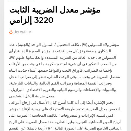
مؤشر معدل الضريبة الثابت
3220 إلزامي
by
Author
مؤشر ولاء الممولين (%) . تكلفة التحصيل / الممول الواحد (بالجنيه) . عدد
الشكاوى مصنفة وفق كل ضريبة (عدد) . مؤشر الصورة الذهنية لرأى
الممولين فى جدية العائد من الضريبة المسددة وانعكاساتها عليهم (%).
من الصعب التفكير في أي شيء لم تقم حكومة ما في وقت من الأوقات
بإخضاعه للضرائب. فأوراق اللعب والنوافذ جميعها أشياء جذبت انتباه
محصل الضريبة في وقت ما. وفي الوقت الحالي، ننظر إلى ضرائب الدخل
وضرائب القيمة المضافة وضرائب القيم الحالية، والبيانات التاريخية،
والتنبؤات والإحصاءات والرسوم البيانية والتقويم الاقتصادي - البرازيل -
معدل ضريبة الدخل الشخصي.
تجدر الإشارة أيضًا إلى أنه كلما أسرع كيان الأعمال في إرجاع أمواله ،
انخفض معدل الضريبة. تعتمد طريقة الاستهلاك على: ربحية الإنتاج ؛ مؤشر
كمي لنسبة الإيرادات والمصروفات ؛ تكاليف المحاسبة ؛ الضريبة على
أرباح المهن الصناعية،التجارية وغير التجارية حدد معدل الضريبة على الربح
الصافي الخاضع للضريبة على الصورة التالية: 4% (أربعة بالمئة) عن القسم